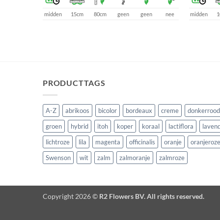
midden
15cm
80cm
geen
geen
nee
midden
1
PRODUCTTAGS
A-Z
abrikoos
bicolor
bordeaux
creme
donkerrood
groen
hybrid
itoh
koper
koraal
lactiflora
lavend
lichtroze
lila
magenta
officinalis
oranje
oranjeroz
Swenson
wit
zalm
zalmoranje
zalmroze
Copyright 2026 ©
R2 Flowers BV. All rights reserved.