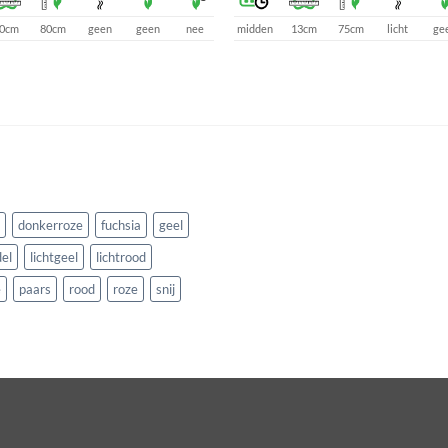
0cm
80cm
geen
geen
nee
midden
13cm
75cm
licht
ge
donkerroze
fuchsia
geel
el
lichtgeel
lichtrood
e
paars
rood
roze
snij