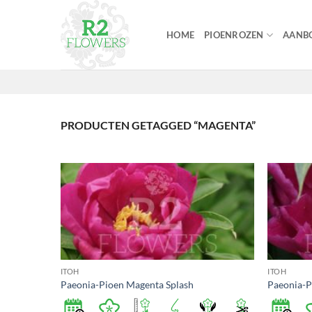
Ga
naar
HOME
PIOENROZEN
AANBO
inhoud
PRODUCTEN GETAGGED “MAGENTA”
ITOH
ITOH
Paeonia-Pioen Magenta Splash
Paeonia-P