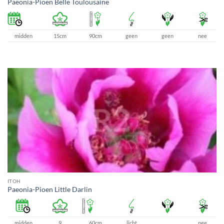
Paeonia-Pioen Belle Toulousaine
midden
15cm
90cm
geen
geen
nee
ITOH
Paeonia-Pioen Little Darlin
midden
9
60cm
licht
nee