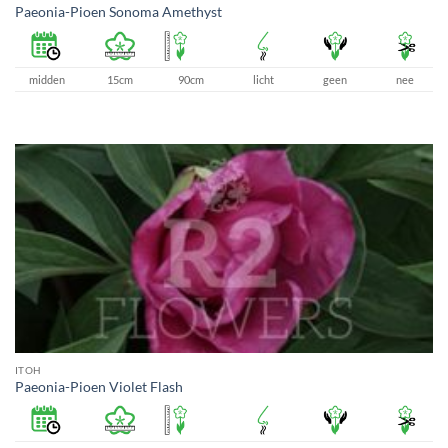
Paeonia-Pioen Sonoma Amethyst
midden
15cm
90cm
licht
geen
nee
ITOH
Paeonia-Pioen Violet Flash