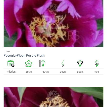
ITOH
Paeonia-Pioen Purple Flash
midden
18cm
80cm
geen
geen
nee