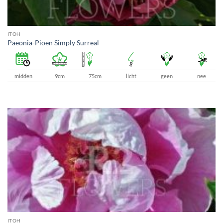
ITOH
Paeonia-Pioen Simply Surreal
midden
9cm
75cm
licht
geen
nee
ITOH