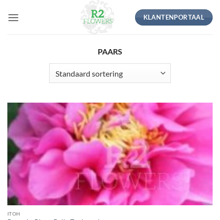
Ga
KLANTENPORTAAL
naar
inhoud
PAARS
ITOH