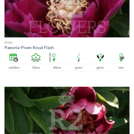
ITOH
Paeonia-Pioen Royal Flash
midden
10cm
80cm
geen
geen
nee