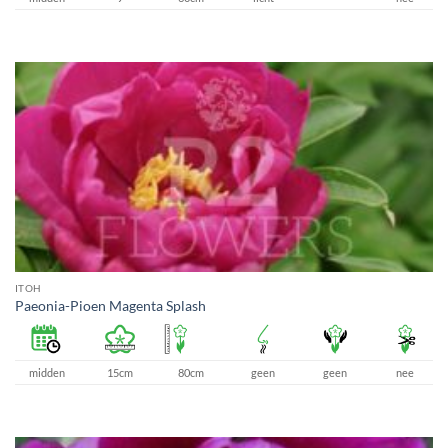
ITOH
Paeonia-Pioen Magenta Splash
midden
15cm
80cm
geen
geen
nee