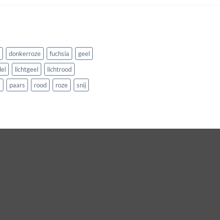
donkerroze
fuchsia
geel
el
lichtgeel
lichtrood
e
paars
rood
roze
snij