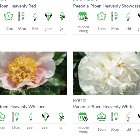
ioen Heavenly Red
Paeonia-Pioen Heavenly Showcas
midden
17cm
85cm
licht
geen
ja
14cm
90cm
licht
g
vroeg
HYBRID
ioen Heavenly Whisper
Paeonia-Pioen Heavenly White
5cm
65cm
geen
geen
ja
midden
18cm
80cm
licht
g
vroeg