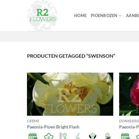
Ga
naar
HOME
PIOENROZEN
AANBO
inhoud
PRODUCTEN GETAGGED “SWENSON”
CREME
DONKERR
Paeonia-Pioen Bright Flash
Paeonia-P