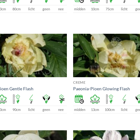
3cm
80cm
licht
geen
nee
midden
10cm
75cm
licht
ge
CREME
ioen Gentle Flash
Paeonia-Pioen Glowing Flash
3cm
90cm
licht
geen
nee
midden
13cm
100cm
licht
ge