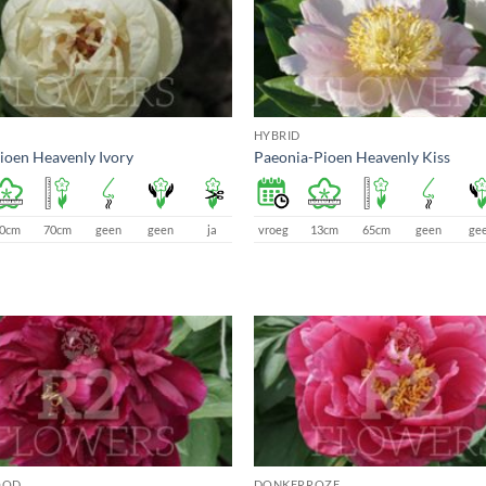
HYBRID
ioen Heavenly Ivory
Paeonia-Pioen Heavenly Kiss
0cm
70cm
geen
geen
ja
vroeg
13cm
65cm
geen
ge
OOD
DONKERROZE