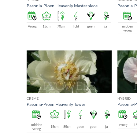
Paeonia-Pioen Heavenly Masterpiece
Paeonia-P
Vroeg
15cm
70cm
licht
geen
ja
midden
vroeg
CREME
HYBRID
Paeonia-Pioen Heavenly Tower
Paeonia-P
midden
vroeg
1
15cm
85cm
geen
geen
ja
vroeg