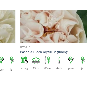
HYBRID
Paeonia-Pioen Joyful Beginning
vroeg
15cm
80cm
sterk
geen
ja
een
ja