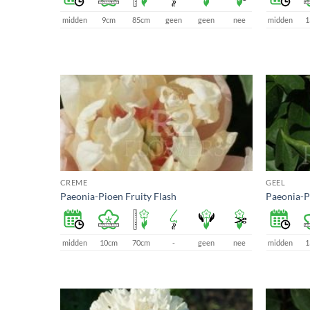
midden
9cm
85cm
geen
geen
nee
midden
1
CREME
GEEL
Paeonia-Pioen Fruity Flash
Paeonia-P
midden
10cm
70cm
-
geen
nee
midden
1