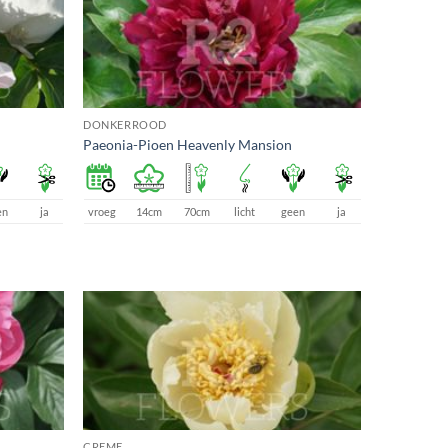
DONKERROOD
Paeonia-Pioen Heavenly Mansion
en
ja
vroeg
14cm
70cm
licht
geen
ja
CREME