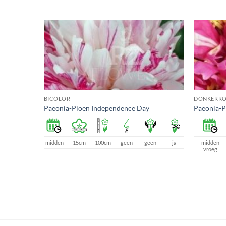
BICOLOR
DONKERRO
Paeonia-Pioen Independence Day
Paeonia-P
midden
15cm
100cm
geen
geen
ja
midden
vroeg