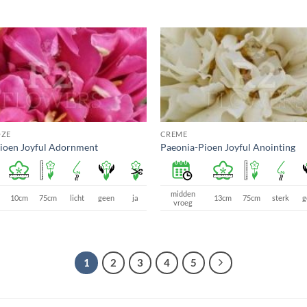
ZE
CREME
ioen Joyful Adornment
Paeonia-Pioen Joyful Anointing
midden
10cm
75cm
licht
geen
ja
13cm
75cm
sterk
g
vroeg
1
2
3
4
5