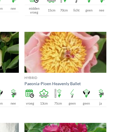
en
nee
midden
15cm
70cm
licht
geen
nee
vroeg
HYBRID
Paeonia-Pioen Heavenly Ballet
en
nee
vroeg
13cm
75cm
geen
geen
ja