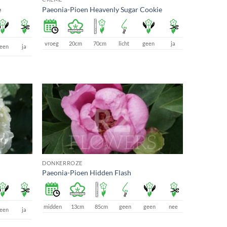
e
Paeonia-Pioen Heavenly Sugar Cookie
vroeg
20cm
70cm
licht
geen
ja
een
ja
DONKERROZE
Paeonia-Pioen Hidden Flash
midden
13cm
85cm
geen
geen
nee
een
ja