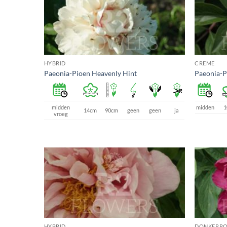
HYBRID
CREME
Paeonia-Pioen Heavenly Hint
Paeonia-P
midden
midden
1
14cm
90cm
geen
geen
ja
vroeg
HYBRID
DONKERR