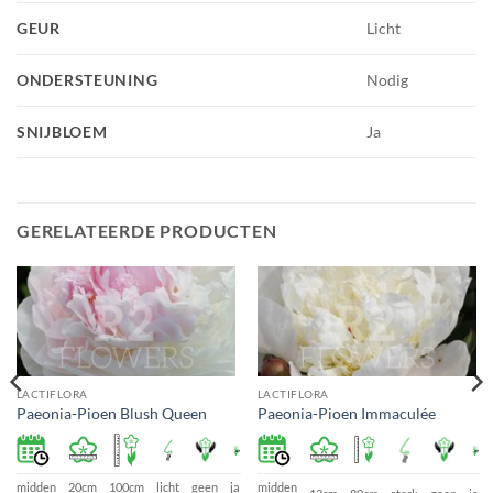
GEUR
Licht
ONDERSTEUNING
Nodig
SNIJBLOEM
Ja
GERELATEERDE PRODUCTEN
LACTIFLORA
LACTIFLORA
Paeonia-Pioen Blush Queen
Paeonia-Pioen Immaculée
midden
20cm
100cm
licht
geen
ja
midden