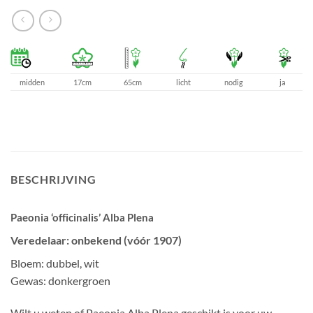
midden
17cm
65cm
licht
nodig
ja
BESCHRIJVING
Paeonia ‘officinalis’ Alba Plena
Veredelaar: onbekend (vóór 1907)
Bloem: dubbel, wit
Gewas: donkergroen
Wilt u weten of Paeonia Alba Plena geschikt is voor uw