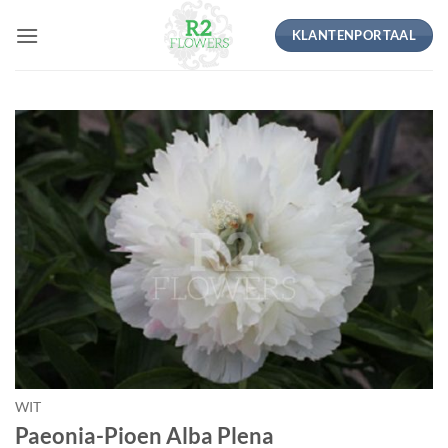
Ga
KLANTENPORTAAL
naar
inhoud
WIT
Paeonia-Pioen Alba Plena