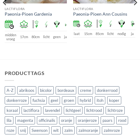
LACTIFLORA
LACTIFLORA
Paeonia-Pioen Gardenia
Paeonia-Pioen Ann Cousins
laat
15cm
85cm
licht
nodig
ja
midden
17cm
80cm
licht
geen
ja
vroeg
PRODUCTTAGS
A-Z
abrikoos
bicolor
bordeaux
creme
donkerrood
donkerroze
fuchsia
geel
groen
hybrid
itoh
koper
koraal
lactiflora
lavendel
lichtgeel
lichtrood
lichtroze
lila
magenta
officinalis
oranje
oranjeroze
paars
rood
roze
snij
Swenson
wit
zalm
zalmoranje
zalmroze