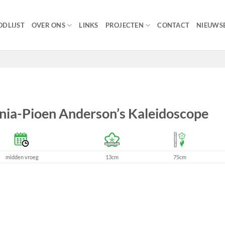
DLIJST
OVER ONS
LINKS
PROJECTEN
CONTACT
NIEUWSB
nia-Pioen Anderson’s Kaleidoscope
midden vroeg
13cm
75cm