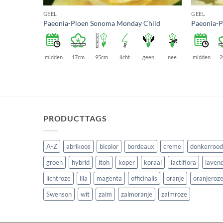
GEEL
GEEL
Paeonia-Pioen Sonoma Monday Child
Paeonia-P
een
nee
midden
17cm
95cm
licht
geen
nee
midden
2
PRODUCTTAGS
A-Z
abrikoos
bicolor
bordeaux
creme
donkerrood
groen
hybrid
itoh
koper
koraal
lactiflora
lavend
lichtroze
lila
magenta
officinalis
oranje
oranjeroz
Swenson
wit
zalm
zalmoranje
zalmroze