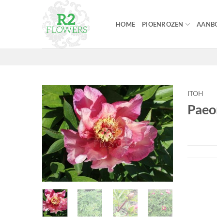
Ga
naar
HOME
PIOENROZEN
AANBO
inhoud
ITOH
Paeo