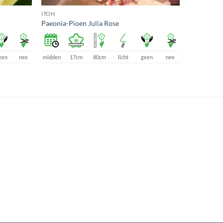
ITOH
Paeonia-Pioen Julia Rose
een
nee
midden
17cm
80cm
licht
geen
nee