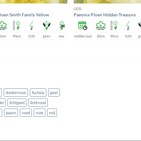
GEEL
ioen Smith Family Yellow
Paeonia-Pioen Hidden Treasure
0cm
90cm
licht
geen
nee
midden laat
20cm
90cm
licht
g
donkerroze
fuchsia
geel
el
lichtgeel
lichtrood
e
paars
rood
roze
snij