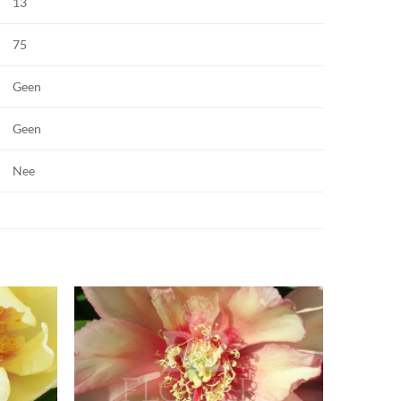
13
75
Geen
Geen
Nee