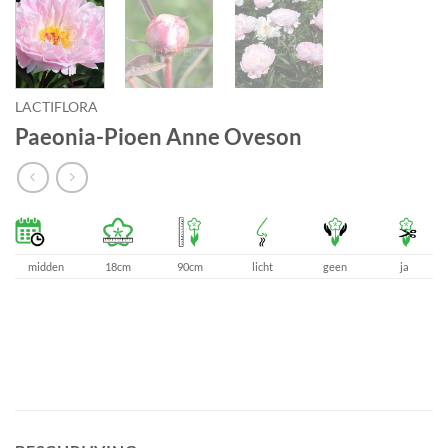
LACTIFLORA
Paeonia-Pioen Anne Oveson
midden
18cm
90cm
licht
geen
ja