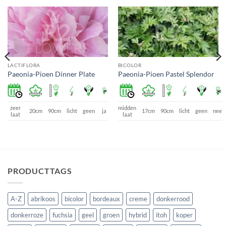
LACTIFLORA
BICOLOR
Paeonia-Pioen Dinner Plate
Paeonia-Pioen Pastel Splendor
zeer
midden
20cm
90cm
licht
geen
ja
17cm
90cm
licht
geen
nee
laat
laat
PRODUCTTAGS
A-Z
abrikoos
bicolor
bordeaux
creme
donkerrood
donkerroze
fuchsia
geel
groen
hybrid
itoh
koper