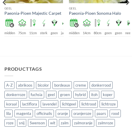
GEEL
GEEL
Paeonia-Pioen Majestic Carpet
Paeonia-Pioen Sonoma Halo
e
midden
75cm
11cm
sterk
geen
ja
midden
14cm
80cm
geen
geen
nee
PRODUCTTAGS
A-Z
abrikoos
bicolor
bordeaux
creme
donkerrood
donkerroze
fuchsia
geel
groen
hybrid
itoh
koper
koraal
lactiflora
lavendel
lichtgeel
lichtrood
lichtroze
lila
magenta
officinalis
oranje
oranjeroze
paars
rood
roze
snij
Swenson
wit
zalm
zalmoranje
zalmroze