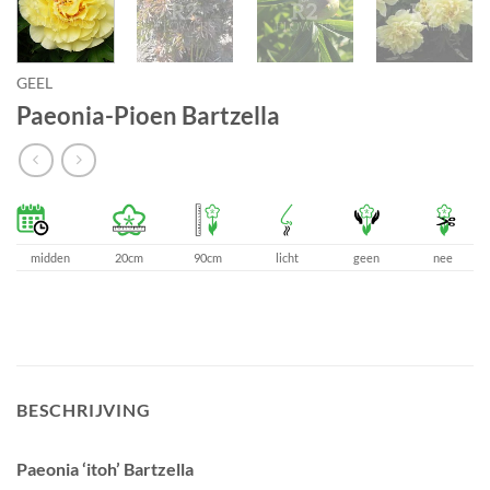
GEEL
Paeonia-Pioen Bartzella
midden
20cm
90cm
licht
geen
nee
BESCHRIJVING
Paeonia ‘itoh’ Bartzella