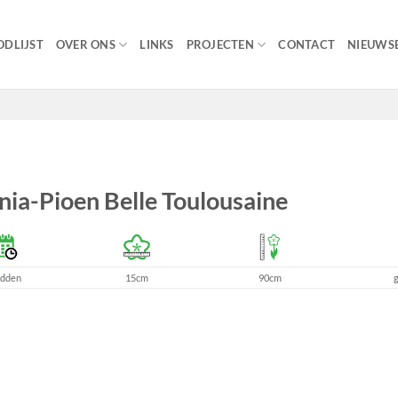
DLIJST
OVER ONS
LINKS
PROJECTEN
CONTACT
NIEUWSB
nia-Pioen Belle Toulousaine
idden
15cm
90cm