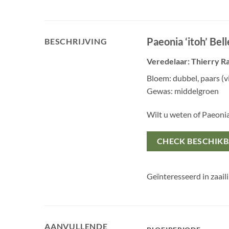
Paeonia ‘itoh’ Bel
BESCHRIJVING
Veredelaar: Thierry Ra
Bloem: dubbel, paars (v
Gewas: middelgroen
Wilt u weten of Paeoni
CHECK BESCHIK
Geïnteresseerd in zaail
AANVULLENDE