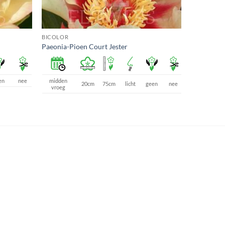
BICOLOR
Paeonia-Pioen Court Jester
en
nee
midden
20cm
75cm
licht
geen
nee
vroeg