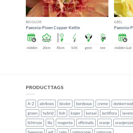
BICOLOR
GEEL
Paeonia-Pioen Copper Kettle
Paeonia-P
een
nee
midden
20cm
85cm
licht
geen
nee
midden laat
PRODUCTTAGS
A-Z
abrikoos
bicolor
bordeaux
creme
donkerrood
groen
hybrid
itoh
koper
koraal
lactiflora
lavend
lichtroze
lila
magenta
officinalis
oranje
oranjeroz
Swenson
wit
zalm
zalmoranje
zalmroze