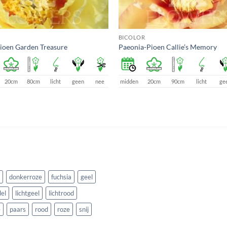
BICOLOR
ioen Garden Treasure
Paeonia-Pioen Callie’s Memory
20cm
80cm
licht
geen
nee
midden
20cm
90cm
licht
ge
donkerroze
fuchsia
geel
el
lichtgeel
lichtrood
e
paars
rood
roze
snij