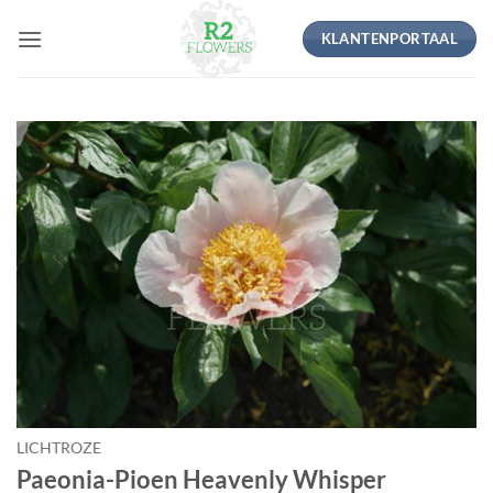
Ga
KLANTENPORTAAL
naar
inhoud
LICHTROZE
Paeonia-Pioen Heavenly Whisper