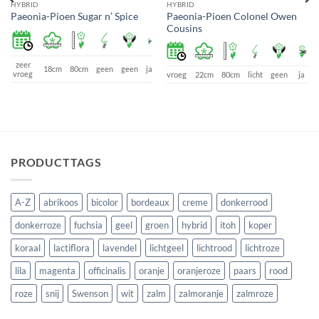
HYBRID
HYBRID
Paeonia-Pioen Colonel Owen
Paeonia-Pioen Sugar n’ Spice
Cousins
e
zeer
18cm
80cm
geen
geen
ja
vroeg
vroeg
22cm
80cm
licht
geen
ja
PRODUCTTAGS
A-Z
abrikoos
bicolor
bordeaux
creme
donkerrood
donkerroze
fuchsia
geel
groen
hybrid
itoh
koper
koraal
lactiflora
lavendel
lichtgeel
lichtrood
lichtroze
lila
magenta
officinalis
oranje
oranjeroze
paars
rood
roze
snij
Swenson
wit
zalm
zalmoranje
zalmroze