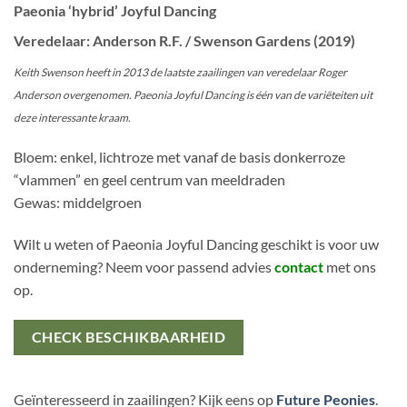
Paeonia ‘hybrid’ Joyful Dancing
Veredelaar: Anderson R.F. / Swenson Gardens (2019)
Keith Swenson heeft in 2013 de laatste zaailingen van veredelaar Roger
Anderson overgenomen. Paeonia Joyful Dancing is één van de variëteiten uit
deze interessante kraam.
Bloem: enkel, lichtroze met vanaf de basis donkerroze
“vlammen” en geel centrum van meeldraden
Gewas: middelgroen
Wilt u weten of Paeonia Joyful Dancing geschikt is voor uw
onderneming? Neem voor passend advies
contact
met ons
op.
CHECK BESCHIKBAARHEID
Geïnteresseerd in zaailingen? Kijk eens op
Future Peonies
.