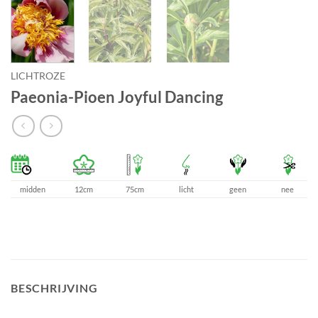
LICHTROZE
Paeonia-Pioen Joyful Dancing
midden
12cm
75cm
licht
geen
nee
BESCHRIJVING