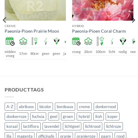
CREME
HYBRID
Paeonia-Pioen Prairie Moon
Paeonia-Pioen Coral Charm
midden
vroeg
20cm
100cm
licht
nodig
nee
17cm
80cm
geen
geen
ja
vroeg
PRODUCTTAGS
A-Z
abrikoos
bicolor
bordeaux
creme
donkerrood
donkerroze
fuchsia
geel
groen
hybrid
itoh
koper
koraal
lactiflora
lavendel
lichtgeel
lichtrood
lichtroze
lila
magenta
officinalis
oranje
oranjeroze
paars
rood