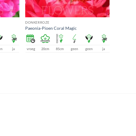
DONKERROZE
Paeonia-Pioen Coral Magic
en
ja
vroeg
20cm
85cm
geen
geen
ja