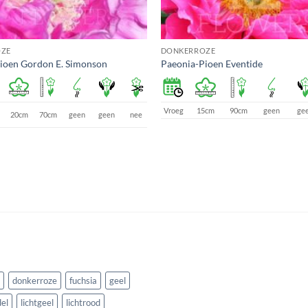
ZE
DONKERROZE
ioen Gordon E. Simonson
Paeonia-Pioen Eventide
Vroeg
15cm
90cm
geen
ge
20cm
70cm
geen
geen
nee
donkerroze
fuchsia
geel
el
lichtgeel
lichtrood