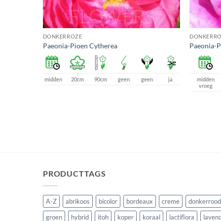
DONKERROZE
DONKERRO
Paeonia-Pioen Cytherea
Paeonia-P
een
ja
midden
20cm
90cm
geen
geen
ja
midden
vroeg
PRODUCTTAGS
A-Z
abrikoos
bicolor
bordeaux
creme
donkerrood
groen
hybrid
itoh
koper
koraal
lactiflora
lavend