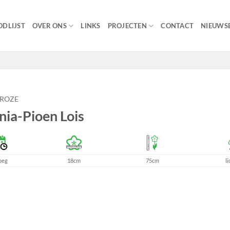
DLIJST
OVER ONS
LINKS
PROJECTEN
CONTACT
NIEUWSB
ROZE
nia-Pioen Lois
oeg
18cm
75cm
li