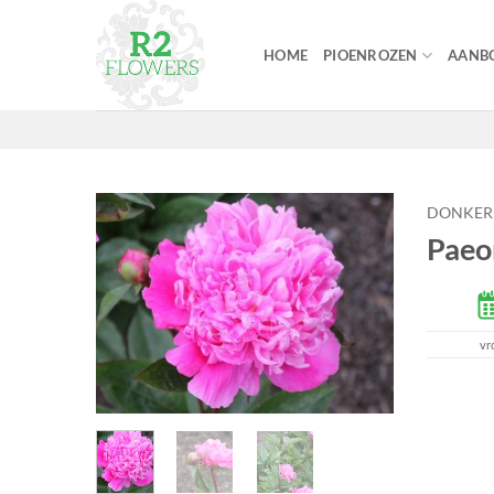
Ga
naar
HOME
PIOENROZEN
AANBO
inhoud
DONKER
Paeo
vr