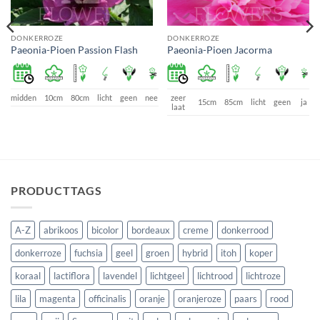
DONKERROZE
DONKERROZE
Paeonia-Pioen Passion Flash
Paeonia-Pioen Jacorma
midden
10cm
80cm
licht
geen
nee
zeer
15cm
85cm
licht
geen
ja
laat
PRODUCTTAGS
A-Z
abrikoos
bicolor
bordeaux
creme
donkerrood
donkerroze
fuchsia
geel
groen
hybrid
itoh
koper
koraal
lactiflora
lavendel
lichtgeel
lichtrood
lichtroze
lila
magenta
officinalis
oranje
oranjeroze
paars
rood