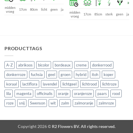
midden
17cm
80cm
licht
geen
ja
vroeg
midden
17cm
85cm
sterk
geen
ja
vroeg
PRODUCTTAGS
A-Z
abrikoos
bicolor
bordeaux
creme
donkerrood
donkerroze
fuchsia
geel
groen
hybrid
itoh
koper
koraal
lactiflora
lavendel
lichtgeel
lichtrood
lichtroze
lila
magenta
officinalis
oranje
oranjeroze
paars
rood
roze
snij
Swenson
wit
zalm
zalmoranje
zalmroze
Copyright 2026 ©
R2 Flowers BV. All rights reserved.