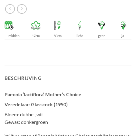
midden
17cm
80cm
licht
geen
ja
BESCHRIJVING
Paeonia ‘lactiflora’ Mother’s Choice
Veredelaar: Glasscock (1950)
Bloem: dubbel, wit
Gewas: donkergroen
Wilt u weten of Paeonia Mother’s Choice geschikt is voor uw