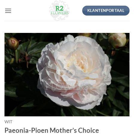
Ga
KLANTENPORTAAL
naar
inhoud
WIT
Paeonia-Pioen Mother’s Choice