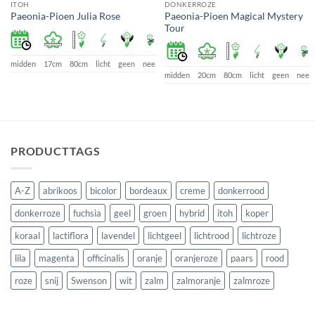
ITOH
DONKERROZE
Paeonia-Pioen Magical Mystery
Paeonia-Pioen Julia Rose
Tour
e
midden
17cm
80cm
licht
geen
nee
midden
20cm
80cm
licht
geen
nee
PRODUCTTAGS
A-Z
abrikoos
bicolor
bordeaux
creme
donkerrood
donkerroze
fuchsia
geel
groen
hybrid
itoh
koper
koraal
lactiflora
lavendel
lichtgeel
lichtrood
lichtroze
lila
magenta
officinalis
oranje
oranjeroze
paars
rood
roze
snij
Swenson
wit
zalm
zalmoranje
zalmroze