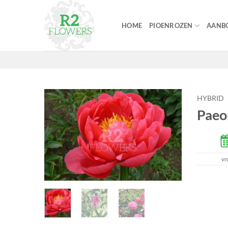
Ga
naar
HOME
PIOENROZEN
AANBO
inhoud
HYBRID
Paeo
vr