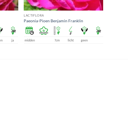
LACTIFLORA
Paeonia-Pioen Benjamin Franklin
en
ja
midden
?cm
licht
geen