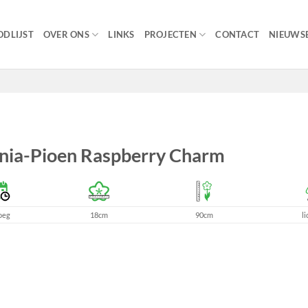
DLIJST
OVER ONS
LINKS
PROJECTEN
CONTACT
NIEUWSB
nia-Pioen Raspberry Charm
oeg
18cm
90cm
li