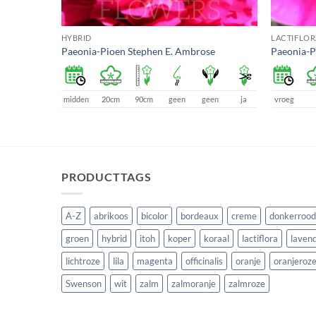
HYBRID
LACTIFLOR
Paeonia-Pioen Stephen E. Ambrose
Paeonia-P
en
ja
midden
20cm
90cm
geen
geen
ja
vroeg
PRODUCTTAGS
A-Z
abrikoos
bicolor
bordeaux
creme
donkerrood
groen
hybrid
itoh
koper
koraal
lactiflora
lavend
lichtroze
lila
magenta
officinalis
oranje
oranjeroz
Swenson
wit
zalm
zalmoranje
zalmroze