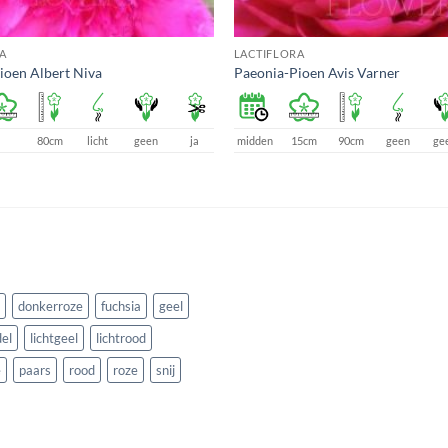
A
LACTIFLORA
ioen Albert Niva
Paeonia-Pioen Avis Varner
80cm
licht
geen
ja
midden
15cm
90cm
geen
ge
donkerroze
fuchsia
geel
el
lichtgeel
lichtrood
e
paars
rood
roze
snij