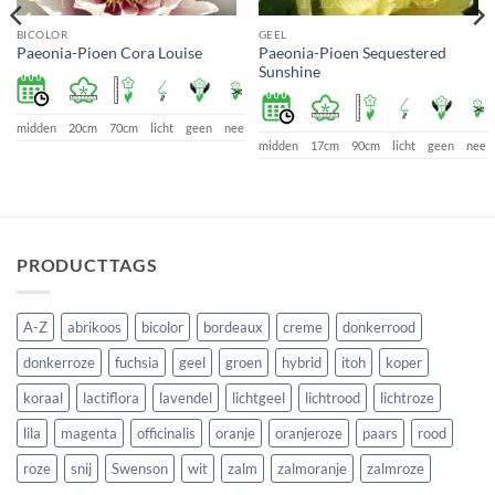
BICOLOR
GEEL
Paeonia-Pioen Sequestered
Paeonia-Pioen Cora Louise
Sunshine
e
midden
20cm
70cm
licht
geen
nee
midden
17cm
90cm
licht
geen
nee
PRODUCTTAGS
A-Z
abrikoos
bicolor
bordeaux
creme
donkerrood
donkerroze
fuchsia
geel
groen
hybrid
itoh
koper
koraal
lactiflora
lavendel
lichtgeel
lichtrood
lichtroze
lila
magenta
officinalis
oranje
oranjeroze
paars
rood
roze
snij
Swenson
wit
zalm
zalmoranje
zalmroze