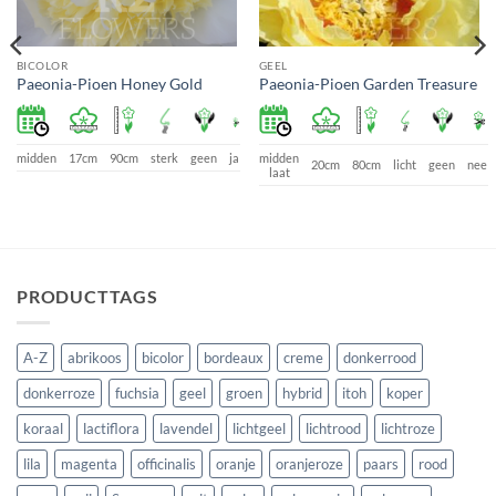
BICOLOR
GEEL
Paeonia-Pioen Honey Gold
Paeonia-Pioen Garden Treasure
midden
17cm
90cm
sterk
geen
ja
midden
e
20cm
80cm
licht
geen
nee
laat
PRODUCTTAGS
A-Z
abrikoos
bicolor
bordeaux
creme
donkerrood
donkerroze
fuchsia
geel
groen
hybrid
itoh
koper
koraal
lactiflora
lavendel
lichtgeel
lichtrood
lichtroze
lila
magenta
officinalis
oranje
oranjeroze
paars
rood