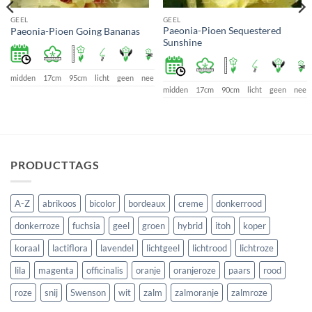
GEEL
GEEL
Paeonia-Pioen Sequestered
Paeonia-Pioen Going Bananas
Sunshine
e
midden
17cm
95cm
licht
geen
nee
midden
17cm
90cm
licht
geen
nee
PRODUCTTAGS
A-Z
abrikoos
bicolor
bordeaux
creme
donkerrood
donkerroze
fuchsia
geel
groen
hybrid
itoh
koper
koraal
lactiflora
lavendel
lichtgeel
lichtrood
lichtroze
lila
magenta
officinalis
oranje
oranjeroze
paars
rood
roze
snij
Swenson
wit
zalm
zalmoranje
zalmroze