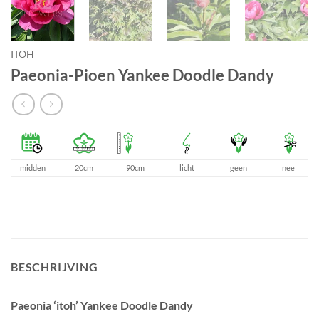
ITOH
Paeonia-Pioen Yankee Doodle Dandy
midden
20cm
90cm
licht
geen
nee
BESCHRIJVING
Paeonia ‘itoh’ Yankee Doodle Dandy