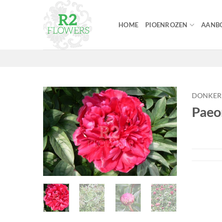
Ga
naar
HOME
PIOENROZEN
AANBO
inhoud
DONKE
Paeo