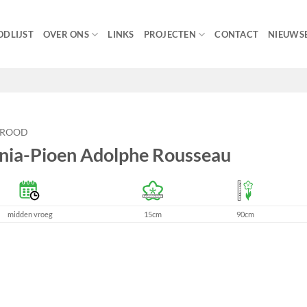
DLIJST
OVER ONS
LINKS
PROJECTEN
CONTACT
NIEUWSB
RROOD
nia-Pioen Adolphe Rousseau
midden vroeg
15cm
90cm