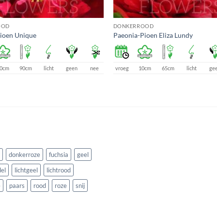
OOD
DONKERROOD
ioen Unique
Paeonia-Pioen Eliza Lundy
0cm
90cm
licht
geen
nee
vroeg
10cm
65cm
licht
ge
donkerroze
fuchsia
geel
el
lichtgeel
lichtrood
e
paars
rood
roze
snij