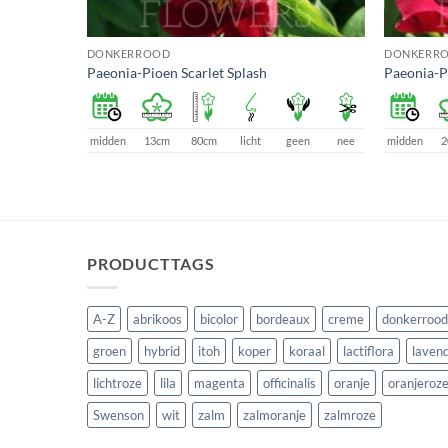
DONKERROOD
DONKERR
Paeonia-Pioen Scarlet Splash
Paeonia-P
midden
13cm
80cm
licht
geen
nee
midden
2
nodig
ja
PRODUCTTAGS
A-Z
abrikoos
bicolor
bordeaux
creme
donkerrood
groen
hybrid
itoh
koper
koraal
lactiflora
lavend
lichtroze
lila
magenta
officinalis
oranje
oranjeroz
Swenson
wit
zalm
zalmoranje
zalmroze