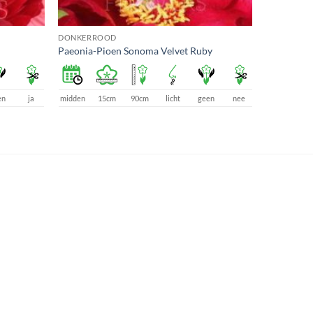
DONKERROOD
Paeonia-Pioen Sonoma Velvet Ruby
en
ja
midden
15cm
90cm
licht
geen
nee