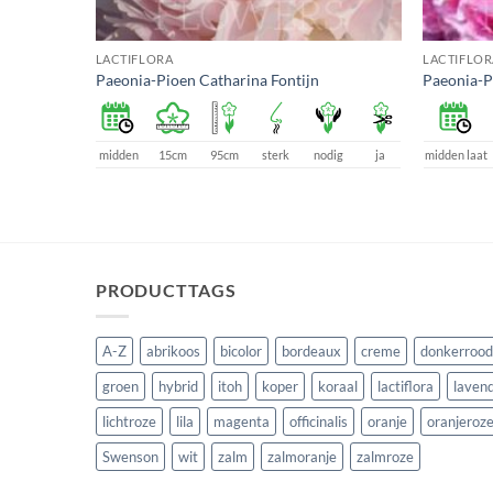
LACTIFLORA
LACTIFLOR
Paeonia-Pioen Catharina Fontijn
Paeonia-
een
ja
midden
15cm
95cm
sterk
nodig
ja
midden laat
PRODUCTTAGS
A-Z
abrikoos
bicolor
bordeaux
creme
donkerrood
groen
hybrid
itoh
koper
koraal
lactiflora
lavend
lichtroze
lila
magenta
officinalis
oranje
oranjeroz
Swenson
wit
zalm
zalmoranje
zalmroze