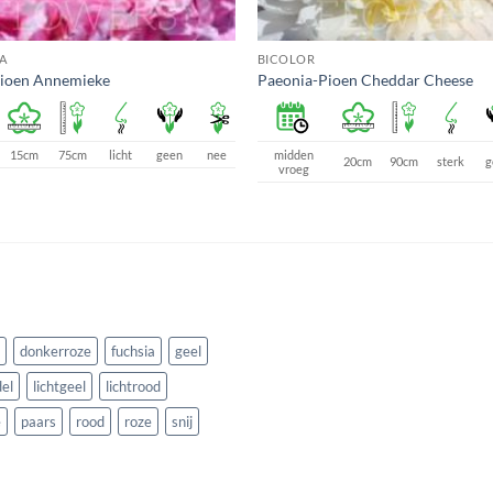
A
BICOLOR
Pioen Annemieke
Paeonia-Pioen Cheddar Cheese
15cm
75cm
licht
geen
nee
midden
20cm
90cm
sterk
g
vroeg
donkerroze
fuchsia
geel
el
lichtgeel
lichtrood
e
paars
rood
roze
snij