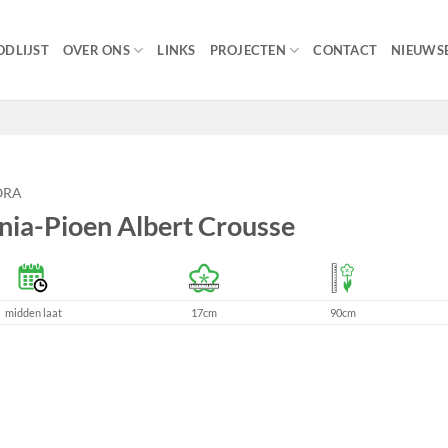
DLIJST
OVER ONS
LINKS
PROJECTEN
CONTACT
NIEUWSB
ORA
nia-Pioen Albert Crousse
midden laat
17cm
90cm