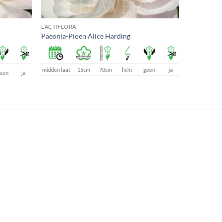
LACTIFLORA
Paeonia-Pioen Alice Harding
midden laat
15cm
70cm
licht
geen
ja
een
ja