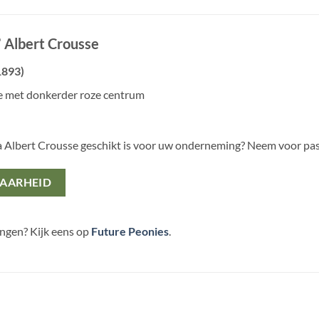
a’ Albert Crousse
1893)
ze met donkerder roze centrum
a Albert Crousse geschikt is voor uw onderneming? Neem voor pa
BAARHEID
ingen? Kijk eens op
Future Peonies
.