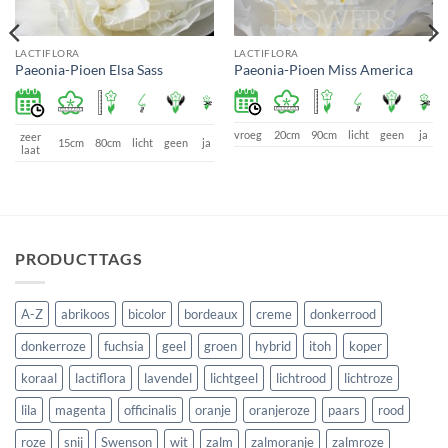
LACTIFLORA
LACTIFLORA
Paeonia-Pioen Elsa Sass
Paeonia-Pioen Miss America
vroeg
20cm
90cm
licht
geen
ja
zeer
15cm
80cm
licht
geen
ja
laat
PRODUCTTAGS
A-Z
abrikoos
bicolor
bordeaux
creme
donkerrood
donkerroze
fuchsia
geel
groen
hybrid
itoh
koper
koraal
lactiflora
lavendel
lichtgeel
lichtrood
lichtroze
lila
magenta
officinalis
oranje
oranjeroze
paars
rood
roze
snij
Swenson
wit
zalm
zalmoranje
zalmroze