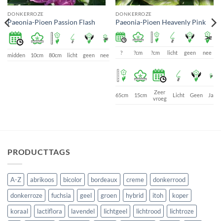
DONKERROZE
DONKERROZE
Paeonia-Pioen Passion Flash
Paeonia-Pioen Heavenly Pink
?
?cm
?cm
licht
geen
nee
e
midden
10cm
80cm
licht
geen
nee
Zeer
65cm
15cm
Licht
Geen
Ja
vroeg
PRODUCTTAGS
A-Z
abrikoos
bicolor
bordeaux
creme
donkerrood
donkerroze
fuchsia
geel
groen
hybrid
itoh
koper
koraal
lactiflora
lavendel
lichtgeel
lichtrood
lichtroze