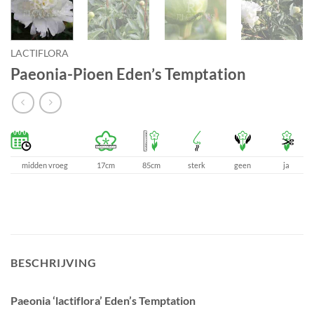
LACTIFLORA
Paeonia-Pioen Eden’s Temptation
midden vroeg
17cm
85cm
sterk
geen
ja
BESCHRIJVING
Paeonia ‘lactiflora’ Eden’s Temptation