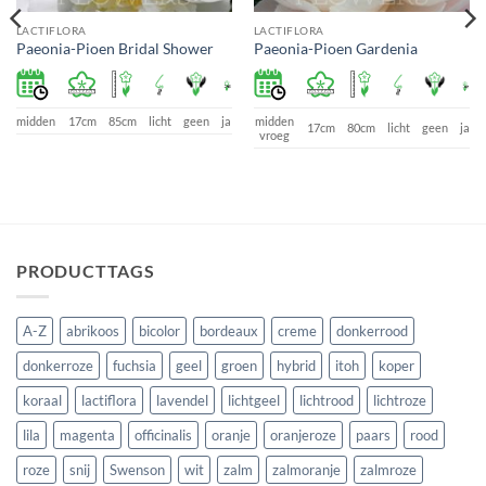
LACTIFLORA
LACTIFLORA
Paeonia-Pioen Bridal Shower
Paeonia-Pioen Gardenia
midden
17cm
85cm
licht
geen
ja
midden
a
17cm
80cm
licht
geen
ja
vroeg
PRODUCTTAGS
A-Z
abrikoos
bicolor
bordeaux
creme
donkerrood
donkerroze
fuchsia
geel
groen
hybrid
itoh
koper
koraal
lactiflora
lavendel
lichtgeel
lichtrood
lichtroze
lila
magenta
officinalis
oranje
oranjeroze
paars
rood
roze
snij
Swenson
wit
zalm
zalmoranje
zalmroze