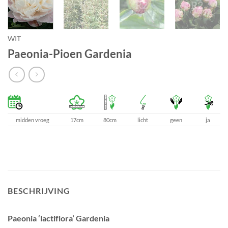
WIT
Paeonia-Pioen Gardenia
midden vroeg
17cm
80cm
licht
geen
ja
BESCHRIJVING
Paeonia ‘lactiflora’ Gardenia