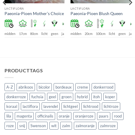
LACTIFLORA
LACTIFLORA
Paeonia-Pioen Mother’s Choice
Paeonia-Pioen Blush Queen
midden
17cm
80cm
licht
geen
ja
midden
20cm
100cm
licht
geen
ja
PRODUCTTAGS
A-Z
abrikoos
bicolor
bordeaux
creme
donkerrood
donkerroze
fuchsia
geel
groen
hybrid
itoh
koper
koraal
lactiflora
lavendel
lichtgeel
lichtrood
lichtroze
lila
magenta
officinalis
oranje
oranjeroze
paars
rood
roze
snij
Swenson
wit
zalm
zalmoranje
zalmroze