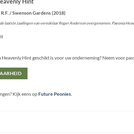
Heavenly Hint
 R.F. / Swenson Gardens (2018)
de laatste zaailingen van veredelaar Roger Anderson overgenomen. Paeonia Heaven
it
a Heavenly Hint geschikt is voor uw onderneming? Neem voor pa
BAARHEID
ingen? Kijk eens op
Future Peonies
.