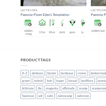
LACTIFLORA
LACTIFLOR
Paeonia-Pioen Eden’s Temptation
Paeonia-P
midden
midden laat
geen
ja
17cm
85cm
sterk
geen
ja
vroeg
PRODUCTTAGS
A-Z
abrikoos
bicolor
bordeaux
creme
donkerrood
groen
hybrid
itoh
koper
koraal
lactiflora
lavend
lichtroze
lila
magenta
officinalis
oranje
oranjeroz
Swenson
wit
zalm
zalmoranje
zalmroze