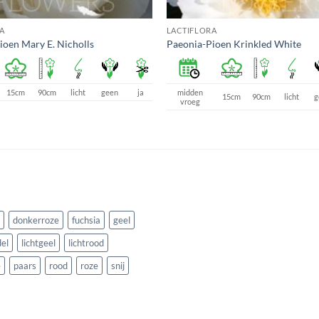
A
LACTIFLORA
ioen Mary E. Nicholls
Paeonia-Pioen Krinkled White
15cm
90cm
licht
geen
ja
midden
15cm
90cm
licht
g
vroeg
donkerroze
fuchsia
geel
el
lichtgeel
lichtrood
e
paars
rood
roze
snij