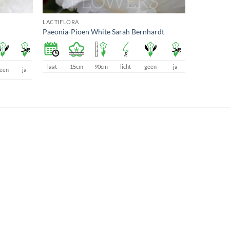
LACTIFLORA
Paeonia-Pioen White Sarah Bernhardt
laat
15cm
90cm
licht
geen
ja
een
ja