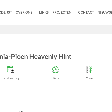
DLIJST
OVER ONS
LINKS
PROJECTEN
CONTACT
NIEUWSB
nia-Pioen Heavenly Hint
midden vroeg
14cm
90cm