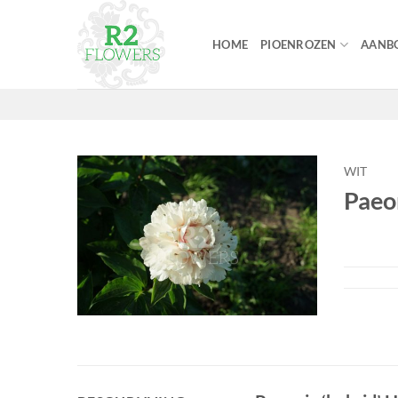
Ga
naar
HOME
PIOENROZEN
AANBO
inhoud
WIT
Paeo