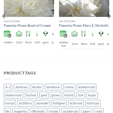
LACTIFLORA
LACTIFLORA
Paeonia-Pioen Bowl of Cream
Paeonia-Pioen Mary E. Nicholls
midden
22cm
85cm
licht
geen
ja
midden
a
15cm
90cm
licht
geen
ja
laat
PRODUCTTAGS
A-Z
abrikoos
bicolor
bordeaux
creme
donkerrood
donkerroze
fuchsia
geel
groen
hybrid
itoh
koper
koraal
lactiflora
lavendel
lichtgeel
lichtrood
lichtroze
lila
magenta
officinalis
oranje
oranjeroze
paars
rood