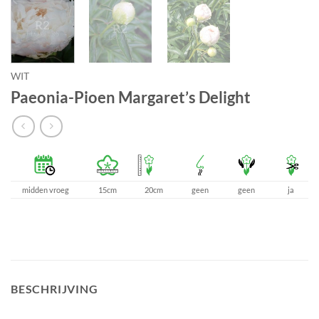
WIT
Paeonia-Pioen Margaret’s Delight
midden vroeg
15cm
20cm
geen
geen
ja
BESCHRIJVING