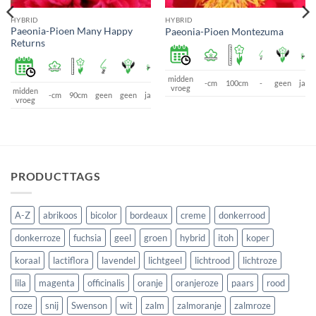
HYBRID
HYBRID
Paeonia-Pioen Many Happy
Paeonia-Pioen Montezuma
Returns
midden
a
-cm
100cm
-
geen
ja
vroeg
midden
-cm
90cm
geen
geen
ja
vroeg
PRODUCTTAGS
A-Z
abrikoos
bicolor
bordeaux
creme
donkerrood
donkerroze
fuchsia
geel
groen
hybrid
itoh
koper
koraal
lactiflora
lavendel
lichtgeel
lichtrood
lichtroze
lila
magenta
officinalis
oranje
oranjeroze
paars
rood
roze
snij
Swenson
wit
zalm
zalmoranje
zalmroze