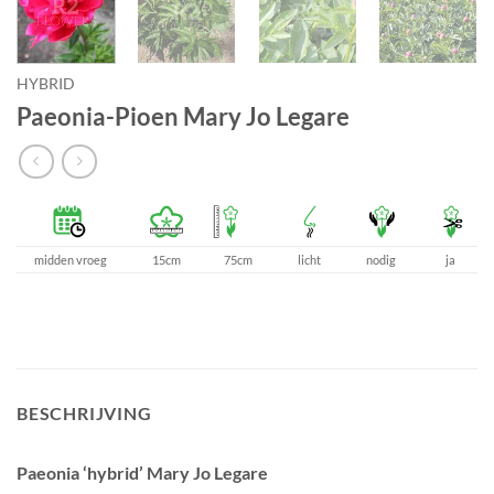
HYBRID
Paeonia-Pioen Mary Jo Legare
midden vroeg
15cm
75cm
licht
nodig
ja
BESCHRIJVING
Paeonia ‘hybrid’ Mary Jo Legare