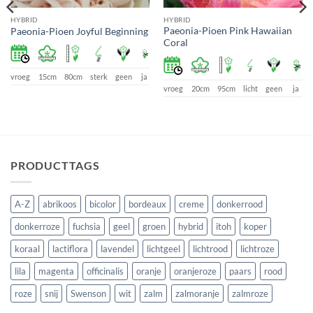
HYBRID
HYBRID
Paeonia-Pioen Pink Hawaiian
Paeonia-Pioen Joyful Beginning
Coral
vroeg
15cm
80cm
sterk
geen
ja
e
vroeg
20cm
95cm
licht
geen
ja
PRODUCTTAGS
A-Z
abrikoos
bicolor
bordeaux
creme
donkerrood
donkerroze
fuchsia
geel
groen
hybrid
itoh
koper
koraal
lactiflora
lavendel
lichtgeel
lichtrood
lichtroze
lila
magenta
officinalis
oranje
oranjeroze
paars
rood
roze
snij
Swenson
wit
zalm
zalmoranje
zalmroze