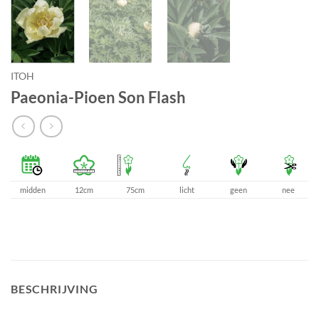
ITOH
Paeonia-Pioen Son Flash
midden
12cm
75cm
licht
geen
nee
BESCHRIJVING