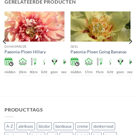
GERELATEERDE PRODUCTEN
DONKERROZE
GEEL
Paeonia-Pioen Hillary
Paeonia-Pioen Going Bananas
e
midden
20cm
80cm
licht
geen
nee
midden
17cm
95cm
licht
geen
nee
PRODUCTTAGS
A-Z
abrikoos
bicolor
bordeaux
creme
donkerrood