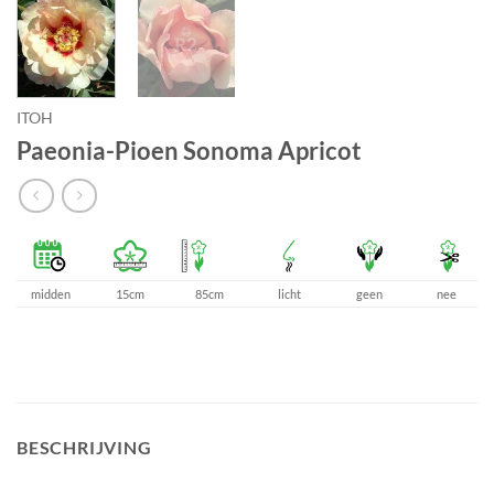
ITOH
Paeonia-Pioen Sonoma Apricot
midden
15cm
85cm
licht
geen
nee
BESCHRIJVING