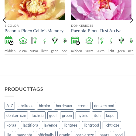
BICOLOR
DONKERROZE
Paeonia-Pioen Callie’s Memory
Paeonia-Pioen First Arrival
midden
20cm
90cm
licht
geen
nee
midden
20cm
90cm
licht
geen
nee
e
PRODUCTTAGS
A-Z
abrikoos
bicolor
bordeaux
creme
donkerrood
donkerroze
fuchsia
geel
groen
hybrid
itoh
koper
koraal
lactiflora
lavendel
lichtgeel
lichtrood
lichtroze
lila
magenta
officinalis
oranje
oranjeroze
paars
rood