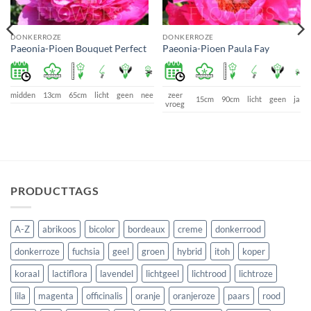
DONKERROZE
DONKERROZE
Paeonia-Pioen Bouquet Perfect
Paeonia-Pioen Paula Fay
midden
13cm
65cm
licht
geen
nee
zeer
15cm
90cm
licht
geen
ja
vroeg
PRODUCTTAGS
A-Z
abrikoos
bicolor
bordeaux
creme
donkerrood
donkerroze
fuchsia
geel
groen
hybrid
itoh
koper
koraal
lactiflora
lavendel
lichtgeel
lichtrood
lichtroze
lila
magenta
officinalis
oranje
oranjeroze
paars
rood