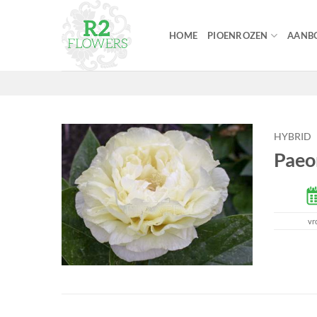
Ga
naar
HOME
PIOENROZEN
AANBO
inhoud
HYBRID
Paeo
vr