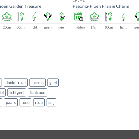
CREME
ioen Garden Treasure
Paeonia-Pioen Prairie Charm
20cm
80cm
licht
geen
nee
midden
17cm
80cm
licht
ge
donkerroze
fuchsia
geel
el
lichtgeel
lichtrood
e
paars
rood
roze
snij