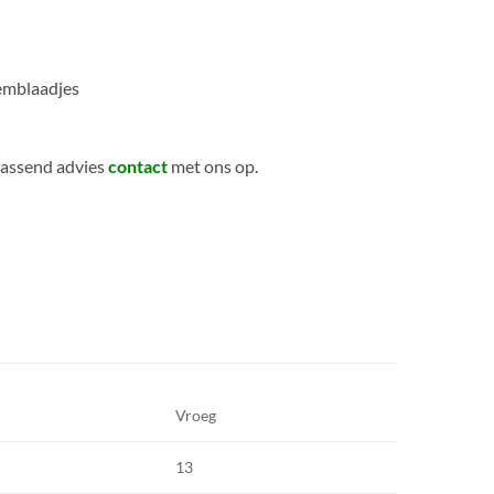
oemblaadjes
passend advies
contact
met ons op.
Vroeg
13