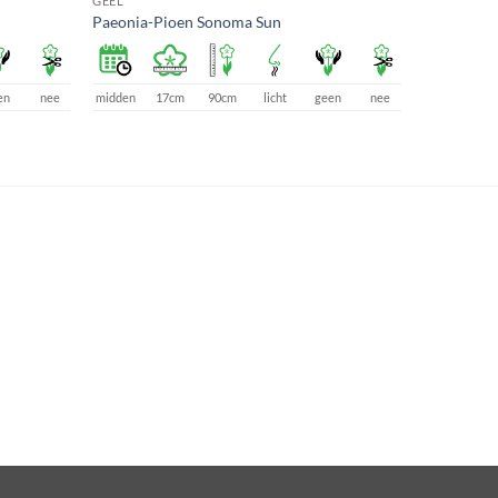
GEEL
Paeonia-Pioen Sonoma Sun
en
nee
midden
17cm
90cm
licht
geen
nee