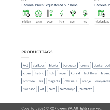
GEEL
GEEL
Paeonia-Pioen Sequestered Sunshine
Paeonia-P
een
nee
midden
17cm
90cm
licht
geen
nee
midden laat
PRODUCTTAGS
A-Z
abrikoos
bicolor
bordeaux
creme
donkerrood
groen
hybrid
itoh
koper
koraal
lactiflora
lavend
lichtroze
lila
magenta
officinalis
oranje
oranjeroz
Swenson
wit
zalm
zalmoranje
zalmroze
Copyright 2026 ©
R2 Flowers BV. All rights reserved.