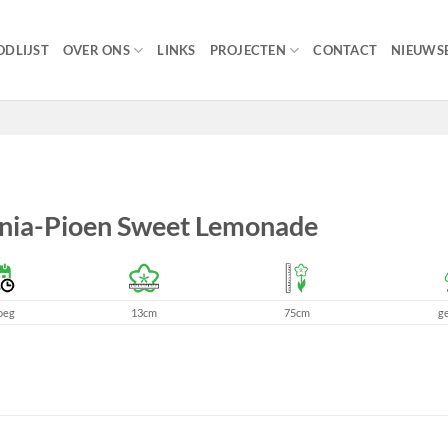
DLIJST
OVER ONS
LINKS
PROJECTEN
CONTACT
NIEUWSB
nia-Pioen Sweet Lemonade
oeg
13cm
75cm
g