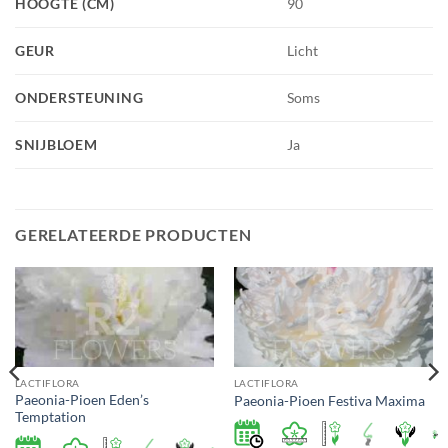
HOOGTE (CM)
90
GEUR
Licht
ONDERSTEUNING
Soms
SNIJBLOEM
Ja
GERELATEERDE PRODUCTEN
LACTIFLORA
LACTIFLORA
Paeonia-Pioen Eden’s
Paeonia-Pioen Festiva Maxima
Temptation