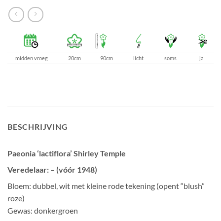
midden vroeg
20cm
90cm
licht
soms
ja
BESCHRIJVING
Paeonia ‘lactiflora’ Shirley Temple
Veredelaar: – (vóór 1948)
Bloem: dubbel, wit met kleine rode tekening (opent “blush”
roze)
Gewas: donkergroen