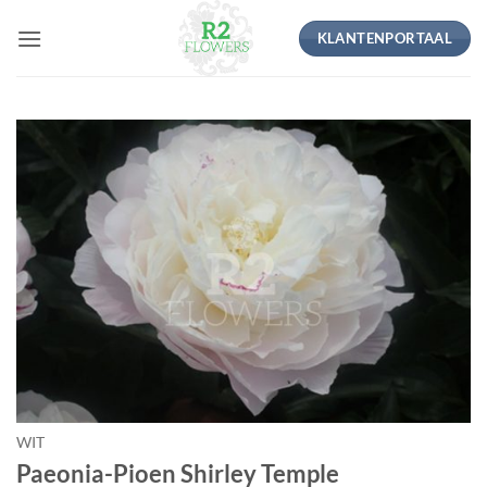
Ga
KLANTENPORTAAL
naar
inhoud
WIT
Paeonia-Pioen Shirley Temple