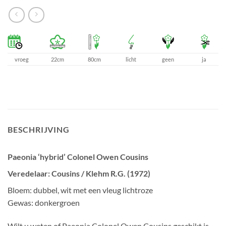
vroeg
22cm
80cm
licht
geen
ja
BESCHRIJVING
Paeonia ‘hybrid’ Colonel Owen Cousins
Veredelaar: Cousins / Klehm R.G. (1972)
Bloem: dubbel, wit met een vleug lichtroze
Gewas: donkergroen
Wilt u weten of Paeonia Colonel Owen Cousins geschikt is