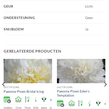
GEUR
Licht
ONDERSTEUNING
Geen
SNIJBLOEM
Ja
GERELATEERDE PRODUCTEN
LACTIFLORA
LACTIFLORA
Paeonia-Pioen Eden’s
Paeonia-Pioen Bridal Icing
Temptation
midden
17cm
75cm
licht
geen
ja