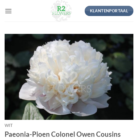
Ga
KLANTENPORTAAL
naar
inhoud
WIT
Paeonia-Pioen Colonel Owen Cousins